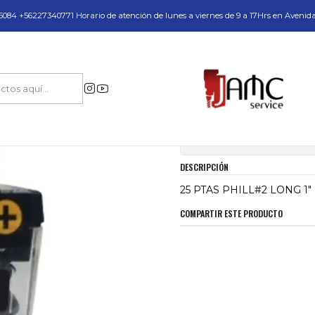
do y Servicio Técnico
084 +56227340771 Horario de atención de lunes a viernes de 9 a 17Hrs en Avenid
Inicio
25 PTAS PHILL#2 LONG 1" DEWAL (DW2002B25)
|
25 PTAS PHILL#
Mostrar stock de ubica
DESCRIPCIÓN
25 PTAS PHILL#2 LONG 1
COMPARTIR ESTE PRODUCTO