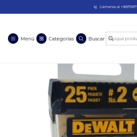
Taladros Magnéticos en Chile | Venta, Arrien
Llamanos al +56976975
Menú
Categorías
Buscar