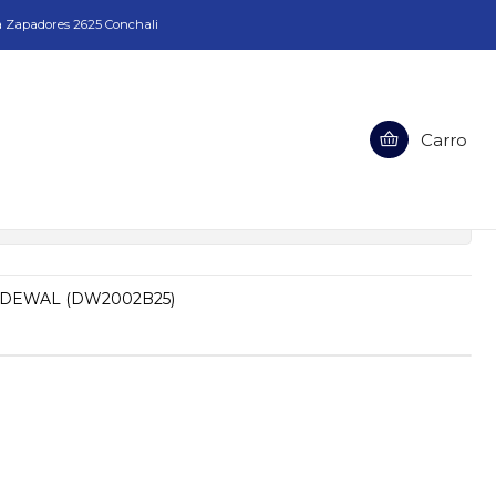
a Zapadores 2625 Conchali
Carro
2 LONG 1" DEWAL (DW2002B25)
ciones
" DEWAL (DW2002B25)