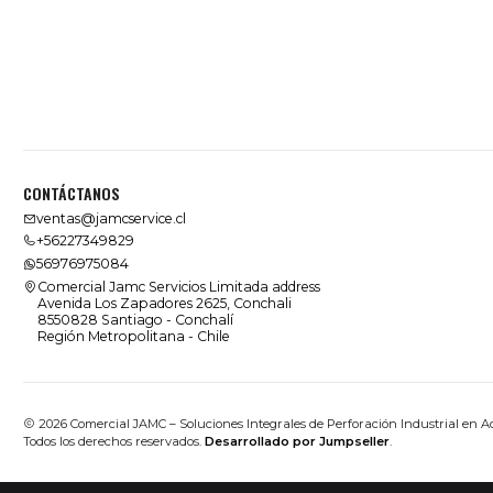
CONTÁCTANOS
ventas@jamcservice.cl
+56227349829
56976975084
Comercial Jamc Servicios Limitada address
Avenida Los Zapadores 2625, Conchali
8550828 Santiago - Conchalí
Región Metropolitana - Chile
2026 Comercial JAMC – Soluciones Integrales de Perforación Industrial en A
Todos los derechos reservados.
Desarrollado por Jumpseller
.