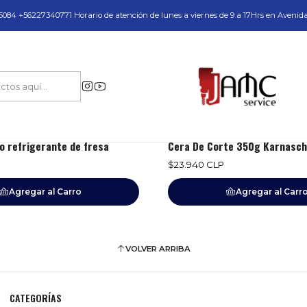
do y Servicio Técnico
084 +56227340771 Horario de atención de lunes a viernes de 9 a 17Hrs en Avenid
Inicio
Repuestos y Accesorios
Refrigerantes Pastas Solubles
1K3090020
|
KARNASCH
tro refrigerante de fresa
Cera De Corte 350g Karnasch
$23.940 CLP
Agregar al Carro
Agregar al Carr
VOLVER ARRIBA
CATEGORÍAS