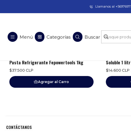
Taladros Magnéticos en Chile | Venta, Arrien
Llamanos al +56976975
Refrigerantes Pastas Solubles
Menú
Categorías
Buscar
∞
|
EUROBOOR
|
Pasta Refrigerante Fepowertools 1kg
Soluble 1 li
$37.500 CLP
$14.600 CLP
Agregar al Carro
CONTÁCTANOS