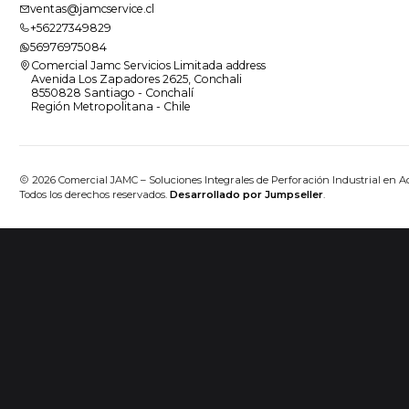
ventas@jamcservice.cl
+56227349829
56976975084
Comercial Jamc Servicios Limitada address
Avenida Los Zapadores 2625, Conchali
8550828 Santiago - Conchalí
Región Metropolitana - Chile
2026 Comercial JAMC – Soluciones Integrales de Perforación Industrial en A
Todos los derechos reservados.
Desarrollado por Jumpseller
.