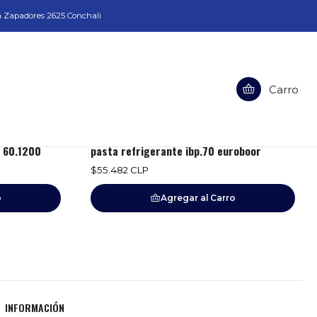
a Zapadores 2625 Conchali
Carro
Filtros
1E3070006
|
 60.1200
pasta refrigerante ibp.70 euroboor
$55.482 CLP
o
Agregar al Carro
INFORMACIÓN