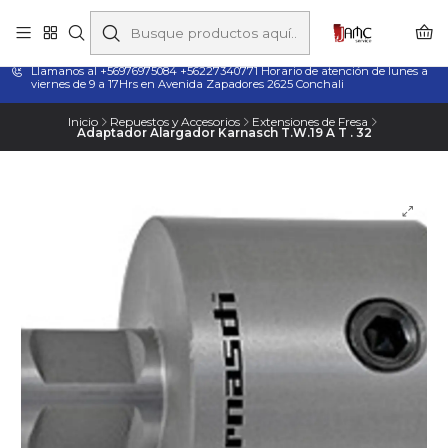
Taladros Magnéticos en Chile | Venta, Arriendo y Servicio
Técnico
Llamanos al +56976975084 +56227340771 Horario de atención de lunes a
viernes de 9 a 17Hrs en Avenida Zapadores 2625 Conchali
Inicio
Repuestos y Accesorios
Extensiones de Fresa
Adaptador Alargador Karnasch T.W.19 A T . 32