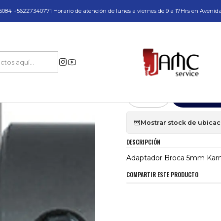
do y Servicio Técnico
084 +56227340771 Horario de atención de lunes a viernes de 9 a 17Hrs en Avenid
Repuestos y Accesorios
Porta brocas Mandriles
Adaptador Broca 5mm Ka
|
Adaptador Broc
Agr
Cantidad
Mostrar stock de ubica
DESCRIPCIÓN
Adaptador Broca 5mm Kar
COMPARTIR ESTE PRODUCTO