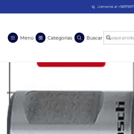
Taladros Magnéticos en Chile | Venta, Arrien
Llamanos al +56976975
Inicio
Menú
Categorías
Buscar