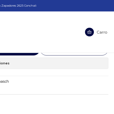
a Zapadores 2625 Conchali
rnasch
Carro
a 5mm Karnasch
egar al Carro
Comprar ahora
ciones
nasch