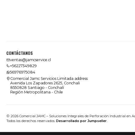
CONTÁCTANOS
ventas@jamcservice.cl
+56227349829
56976975084
Comercial Jamc Servicios Limitada address
Avenida Los Zapadores 2625, Conchali
8550828 Santiago - Conchalí
Región Metropolitana - Chile
2026 Comercial JAMC – Soluciones Integrales de Perforación Industrial en A
Todos los derechos reservados.
Desarrollado por Jumpseller
.