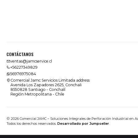
CONTÁCTANOS
ventas@jamcservice.cl
+56227349829
56976975084
Comercial Jamc Servicios Limitada address
Avenida Los Zapadores 2625, Conchali
8550828 Santiago - Conchalí
Región Metropolitana - Chile
2026 Comercial JAMC – Soluciones Integrales de Perforación Industrial en A
Todos los derechos reservados.
Desarrollado por Jumpseller
.