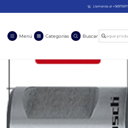
Taladros Magnéticos en Chile | Venta, Arrien
Llamanos al +56976975
Inicio
Menú
Categorías
Buscar