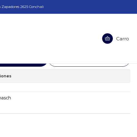
a Zapadores 2625 Conchali
rnasch
Carro
a 6mm Karnasch
egar al Carro
Comprar ahora
ciones
nasch