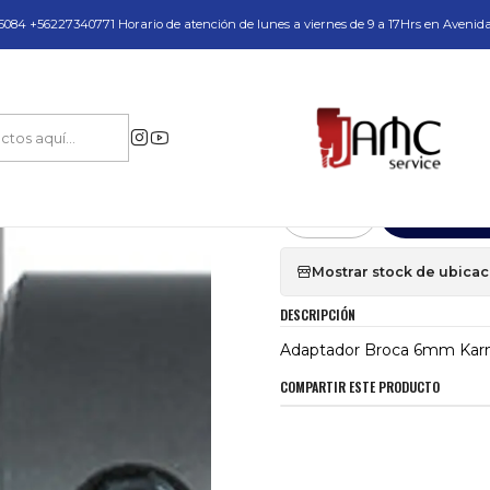
do y Servicio Técnico
084 +56227340771 Horario de atención de lunes a viernes de 9 a 17Hrs en Avenid
Repuestos y Accesorios
Porta brocas Mandriles
Adaptador Broca 6mm Ka
|
Adaptador Broc
Agr
Cantidad
Mostrar stock de ubica
DESCRIPCIÓN
Adaptador Broca 6mm Kar
COMPARTIR ESTE PRODUCTO