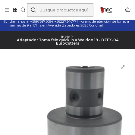
Taladros Magnéticos en Chile | Venta, Arriendo y Servicio
Técnico
Llamanos al +56976975084 +56227340771 Horario de atención de lunes a
viernes de 9 a 17Hrs en Avenida Zapadores 2625 Conchali
Inicio
Adaptador Toma fein quick in a Weldon 19 - DZFX-04
EuroCutters