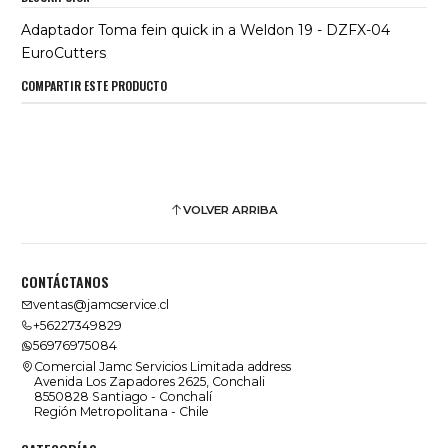
Adaptador Toma fein quick in a Weldon 19 - DZFX-04
EuroCutters
COMPARTIR ESTE PRODUCTO
VOLVER ARRIBA
CONTÁCTANOS
ventas@jamcservice.cl
+56227349829
56976975084
Comercial Jamc Servicios Limitada address
Avenida Los Zapadores 2625, Conchali
8550828 Santiago - Conchalí
Región Metropolitana - Chile