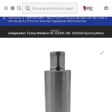
Taladros Magnéticos en Chile | Venta, Arriendo y Servicio
Técnico
Llamanos al +56976975084 +56227340771 Horario de atención de lunes a
viernes de 9 a 17Hrs en Avenida Zapadores 2625 Conchali
Inicio
Adaptador Toma Weldon 19- DZXX-08- 100mm EuroCutters