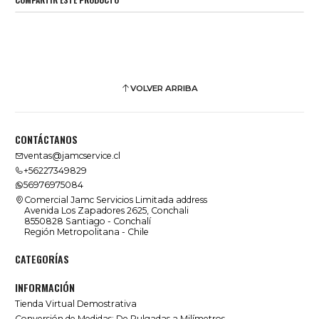
VOLVER ARRIBA
CONTÁCTANOS
ventas@jamcservice.cl
+56227349829
56976975084
Comercial Jamc Servicios Limitada address
Avenida Los Zapadores 2625, Conchali
8550828 Santiago - Conchalí
Región Metropolitana - Chile
CATEGORÍAS
INFORMACIÓN
Tienda Virtual Demostrativa
Conversión de Medidas: De Pulgadas a Milímetros