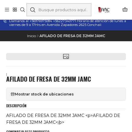
Taladros Magnéticos en Chile | Venta, Arriendo y Servicio
Técnico
Llamanos al +56976975084 +56227340771 Horario de atención de lunes a
viernes de 9 a 17Hrs en Avenida Zapadores 2625 Conchali
Inicio
AFILADO DE FRESA DE 32MM JAMC
|
AFILADO DE FRESA DE 32MM JAMC
Mostrar stock de ubicaciones
DESCRIPCIÓN
AFILADO DE FRESA DE 32MM JAMC <p>AFILADO DE
FRESA DE 32MM JAMC</p>
COMPARTIR ESTE PRODUCTO