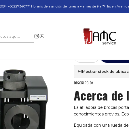
do y Servicio Técnico
084 +56227340771 Horario de atención de lunes a viernes de 9 a 17Hrs en Avenid
a Perforación Industrial en Acero
Afiladora de Brocas y Fresas
Afiladora d
|
Afiladora de bro
Agr
Cantidad
Mostrar stock de ubica
DESCRIPCIÓN
Acerca de 
La afiladora de brocas portát
conocimientos previos. Econ
Equipada con una rueda de d