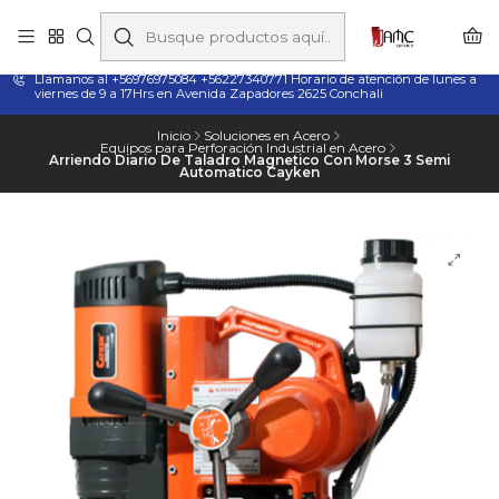
Taladros Magnéticos en Chile | Venta, Arriendo y Servicio
Técnico
Llamanos al +56976975084 +56227340771 Horario de atención de lunes a
viernes de 9 a 17Hrs en Avenida Zapadores 2625 Conchali
Inicio
Soluciones en Acero
Equipos para Perforación Industrial en Acero
Arriendo Diario De Taladro Magnetico Con Morse 3 Semi
Automatico Cayken