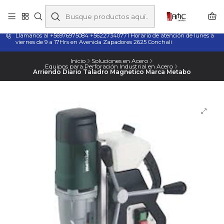
Taladros Magnéticos en Chile | Venta, Arriendo y Servicio
Técnico
Llamanos al +56976975084 +56227340771 Horario de atención de lunes a
viernes de 9 a 17Hrs en Avenida Zapadores 2625 Conchali
Inicio
Soluciones en Acero
Equipos para Perforación Industrial en Acero
Arriendo Diario Taladro Magnetico Marca Metabo