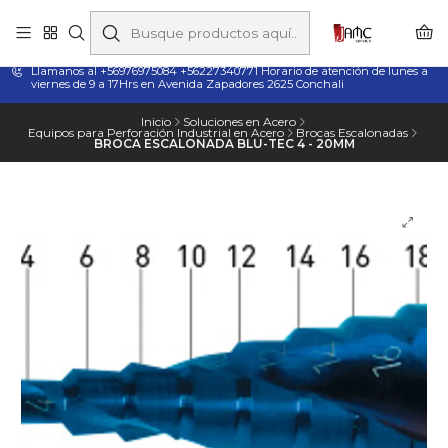
Taladros Magnéticos en Chile | Venta, Arriendo y Servicio
Técnico
Llamanos al +56976975084 +56227340771 Horario de atención de lunes a
viernes de 9 a 17Hrs en Avenida Zapadores 2625 Conchali
Inicio
Soluciones en Acero
Equipos para Perforación Industrial en Acero
Brocas Escalonadas
BROCA ESCALONADA BLU-TEC 4 - 20MM