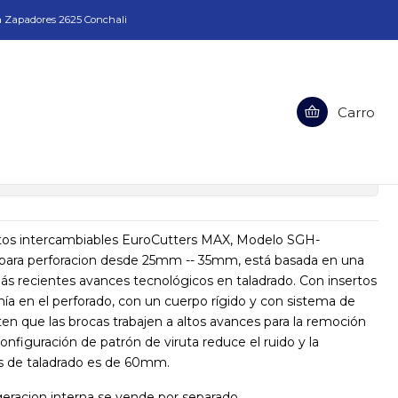
a Zapadores 2625 Conchali
Inserto 25mm a 35mm SGH-20MMMT4-40N
Carro
o 25mm a 35mm SGH-20MMMT4-40N
ciones
rtos intercambiables EuroCutters MAX, Modelo SGH-
ara perforacion desde 25mm -- 35mm, está basada en una
más recientes avances tecnológicos en taladrado. Con insertos
 en el perforado, con un cuerpo rígido y con sistema de
ten que las brocas trabajen a altos avances para la remoción
onfiguración de patrón de viruta reduce el ruido y la
es de taladrado es de 60mm.
geracion interna se vende por separado.