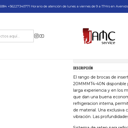
do y Servicio Técnico
084 +56227340771 Horario de atención de lunes a viernes de 9 a 17Hrs en Avenid
foración Industrial en Acero
Brocas con insertos intercambiables
Brocas 
|
Brocas Insert
Mostrar stock de ubica
DESCRIPCIÓN
El rango de brocas de inse
20MMMT4-40N disponible p
larga experiencia y en los 
que dan una buena economía
refrigeracion interna, permi
de material. Una exclusiva c
vibración. Las profundidad
Sistema de reten para refri