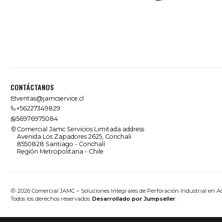
CONTÁCTANOS
ventas@jamcservice.cl
+56227349829
56976975084
Comercial Jamc Servicios Limitada address
Avenida Los Zapadores 2625, Conchali
8550828 Santiago - Conchalí
Región Metropolitana - Chile
2026 Comercial JAMC – Soluciones Integrales de Perforación Industrial en A
Todos los derechos reservados.
Desarrollado por Jumpseller
.