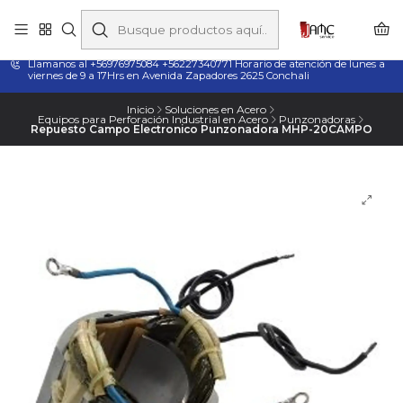
Taladros Magnéticos en Chile | Venta, Arriendo y Servicio
Técnico
Llamanos al +56976975084 +56227340771 Horario de atención de lunes a
viernes de 9 a 17Hrs en Avenida Zapadores 2625 Conchali
Inicio
Soluciones en Acero
Equipos para Perforación Industrial en Acero
Punzonadoras
Repuesto Campo Electronico Punzonadora MHP-20CAMPO