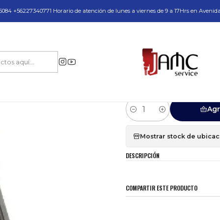
do y Servicio Técnico
084 +56227340771 Horario de atención de lunes a viernes de 9 a 17Hrs en Avenid
y Accesorios
Campos Electricos
Repuesto Campo Testiguera Z1Z-CF03-
|
Repuesto Campo 
220V
Agr
Cantidad
Mostrar stock de ubica
DESCRIPCIÓN
COMPARTIR ESTE PRODUCTO