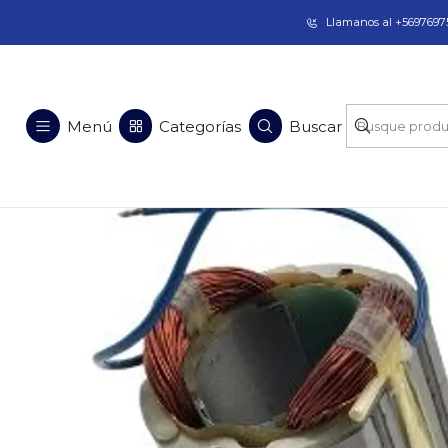
Taladros Magnéticos en Chile | Venta, Arrien
Llamanos al +56976975
Inicio
Repuestos 
Menú
Categorías
Buscar