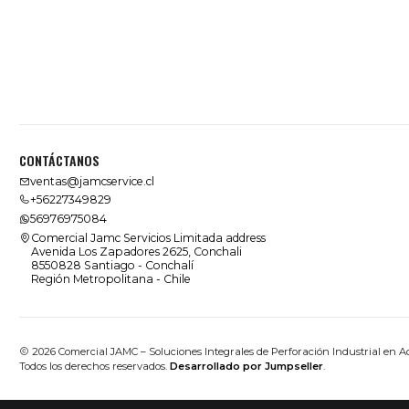
CONTÁCTANOS
ventas@jamcservice.cl
+56227349829
56976975084
Comercial Jamc Servicios Limitada address
Avenida Los Zapadores 2625, Conchali
8550828 Santiago - Conchalí
Región Metropolitana - Chile
2026 Comercial JAMC – Soluciones Integrales de Perforación Industrial en A
Todos los derechos reservados.
Desarrollado por Jumpseller
.