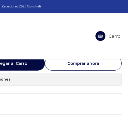
a Zapadores 2625 Conchali
80 (FIELD) 220V
Carro
Testiguera Z1Z-CF03-80 (FIELD)
egar al Carro
Comprar ahora
ciones