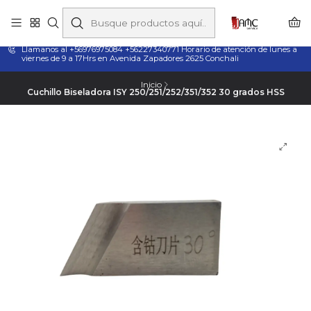
Taladros Magnéticos en Chile | Venta, Arriendo y Servicio
Técnico
Llamanos al +56976975084 +56227340771 Horario de atención de lunes a
viernes de 9 a 17Hrs en Avenida Zapadores 2625 Conchali
Inicio
Cuchillo Biseladora ISY 250/251/252/351/352 30 grados HSS