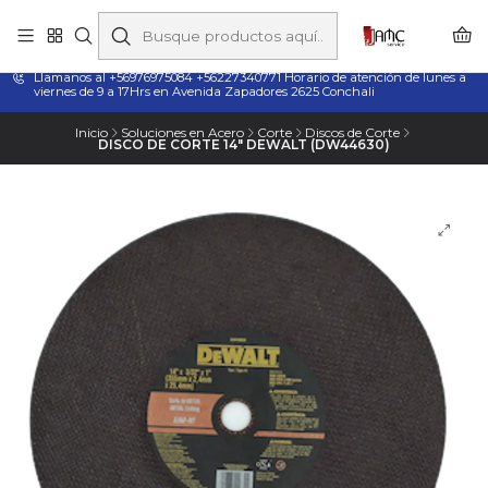
Taladros Magnéticos en Chile | Venta, Arriendo y Servicio
Técnico
Llamanos al +56976975084 +56227340771 Horario de atención de lunes a
viernes de 9 a 17Hrs en Avenida Zapadores 2625 Conchali
Inicio
Soluciones en Acero
Corte
Discos de Corte
DISCO DE CORTE 14" DEWALT (DW44630)