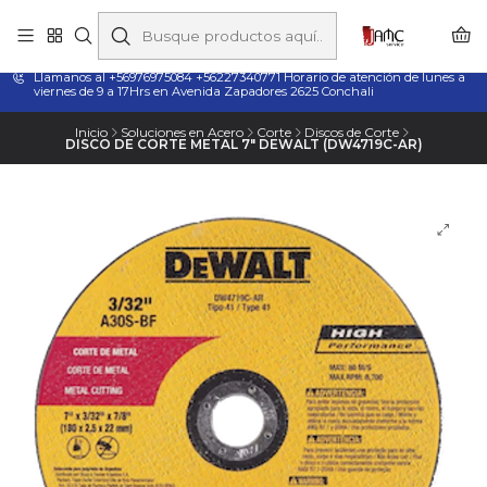
Taladros Magnéticos en Chile | Venta, Arriendo y Servicio
Técnico
Llamanos al +56976975084 +56227340771 Horario de atención de lunes a
viernes de 9 a 17Hrs en Avenida Zapadores 2625 Conchali
Inicio
Soluciones en Acero
Corte
Discos de Corte
DISCO DE CORTE METAL 7" DEWALT (DW4719C-AR)