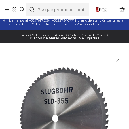
Taladros Magnéticos en Chile | Venta, Arriendo y Servicio
Técnico
Llamanos al +56976975084 +56227340771 Horario de atención de lunes a
viernes de 9 a 17Hrs en Avenida Zapadores 2625 Conchali
Inicio
Soluciones en Acero
Corte
Discos de Corte
Discos de Metal Slugbohr 14 Pulgadas