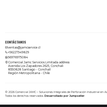
CONTÁCTANOS
ventas@jamcservice.cl
+56227349829
56976975084
Comercial Jamc Servicios Limitada address
Avenida Los Zapadores 2625, Conchali
8550828 Santiago - Conchalí
Región Metropolitana - Chile
2026 Comercial JAMC – Soluciones Integrales de Perforación Industrial en A
Todos los derechos reservados.
Desarrollado por Jumpseller
.