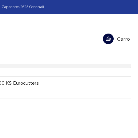
a Zapadores 2625 Conchali
Alzador Mag. 2000 KS Eurocutters
Carro
or Mag. 2000 KS Eurocutters
ciones
00 KS Eurocutters