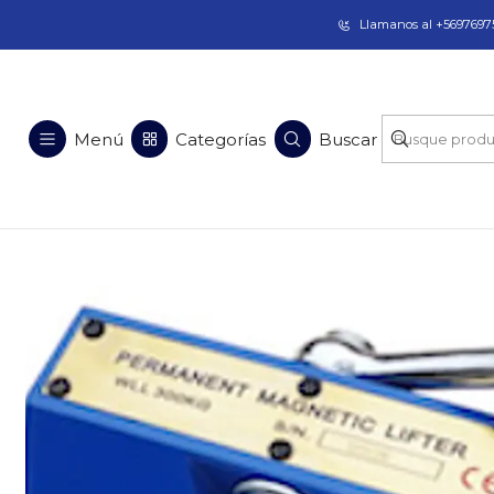
Taladros Magnéticos en Chile | Venta, Arrien
Llamanos al +56976975
Inicio
Soluciones en Acero
Equipos
Menú
Categorías
Buscar