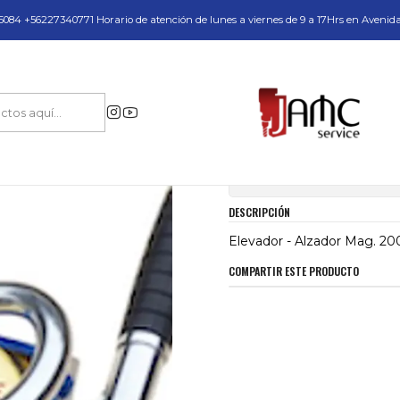
do y Servicio Técnico
084 +56227340771 Horario de atención de lunes a viernes de 9 a 17Hrs en Avenid
 para Perforación Industrial en Acero
Elevadores Magneticos
Elevador - 
|
Elevador - Alzad
Mostrar stock de ubica
DESCRIPCIÓN
Elevador - Alzador Mag. 20
COMPARTIR ESTE PRODUCTO