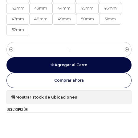
42mm
43mm
44mm
45mm
46mm
47mm
48mm
49mm
50mm
51mm
52mm
Cantidad
Agregar al Carro
Comprar ahora
Mostrar stock de ubicaciones
DESCRIPCIÓN