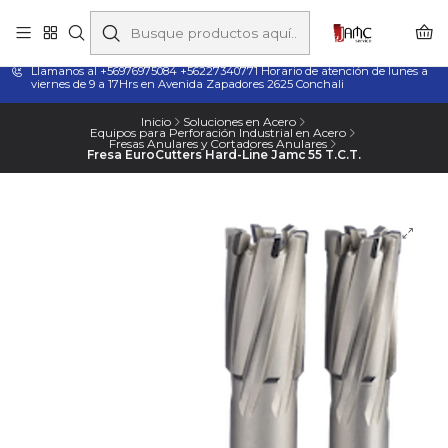
Taladros Magnéticos en Chile | Venta, Arriendo y Servicio
Técnico
Llamanos al +56976975084 +56227340771 Horario de atención de lunes a
viernes de 9 a 17Hrs en Avenida Zapadores 2625 Conchali
Inicio
Soluciones en Acero
Equipos para Perforación Industrial en Acero
Fresas Anulares y Cortadores Anulares
Fresa EuroCutters Hard-Line Jamc 55 T.C.T.