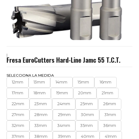
|
Fresa EuroCutters Hard-Line Jamc 55 T.C.T.
SELECCIONA LA MEDIDA
12mm
13mm
14mm
15mm
16mm
17mm
18mm
19mm
20mm
21mm
22mm
23mm
24mm
25mm
26mm
27mm
28mm
29mm
30mm
31mm
32mm
33mm
34mm
35mm
36mm
37mm
38mm
39mm
40mm
41mm