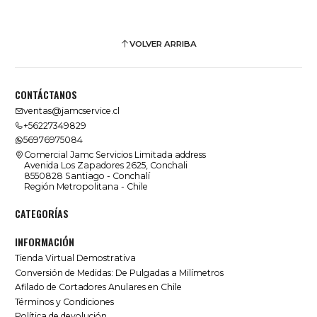
VOLVER ARRIBA
CONTÁCTANOS
ventas@jamcservice.cl
+56227349829
56976975084
Comercial Jamc Servicios Limitada address
Avenida Los Zapadores 2625, Conchali
8550828 Santiago - Conchalí
Región Metropolitana - Chile
CATEGORÍAS
INFORMACIÓN
Tienda Virtual Demostrativa
Conversión de Medidas: De Pulgadas a Milímetros
Afilado de Cortadores Anulares en Chile
Términos y Condiciones
Política de devolución