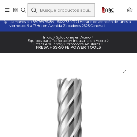
Taladros Magnéticos en Chile | Venta, Arriendo y Servicio
Técnico
Llamanos al +56976975084 +56227340771 Horario de atención de lunes a
viernes de 9 a 17Hrs en Avenida Zapadores 2625 Conchali
Inicio
Soluciones en Acero
Equipos para Perforación Industrial en Acero
Fresas Anulares y Cortadores Anulares
FRESA HSS-50 FE POWER TOOLS