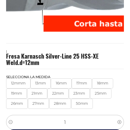
|
Fresa Karnasch Silver-Line 25 HSS-XE
Weld.d=12mm
SELECCIONA LA MEDIDA
12mmm
13mm
16mm
17mm
18mm
19mm
21mm
22mm
23mm
25mm
26mm
27mm
28mm
50mm
Cantidad