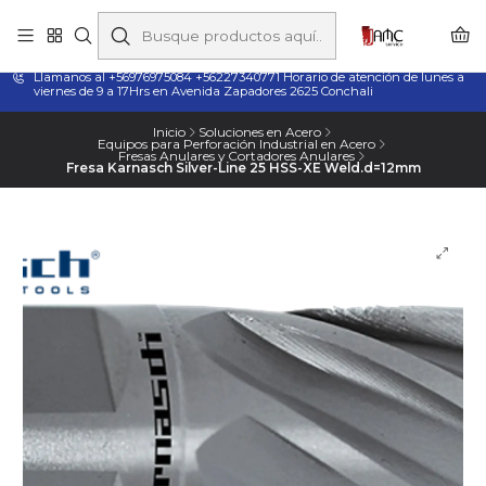
Taladros Magnéticos en Chile | Venta, Arriendo y Servicio
Técnico
Llamanos al +56976975084 +56227340771 Horario de atención de lunes a
viernes de 9 a 17Hrs en Avenida Zapadores 2625 Conchali
Inicio
Soluciones en Acero
Equipos para Perforación Industrial en Acero
Fresas Anulares y Cortadores Anulares
Fresa Karnasch Silver-Line 25 HSS-XE Weld.d=12mm