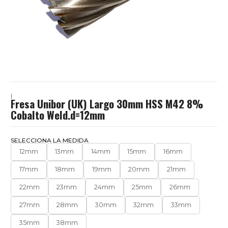
|
Fresa Unibor (UK) Largo 30mm HSS M42 8%
Cobalto Weld.d=12mm
SELECCIONA LA MEDIDA
12mm
13mm
14mm
15mm
16mm
17mm
18mm
19mm
20mm
21mm
22mm
23mm
24mm
25mm
26mm
27mm
28mm
30mm
32mm
33mm
35mm
38mm