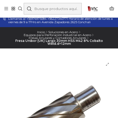
Taladros Magnéticos en Chile | Venta, Arriendo y Servicio
Técnico
Llamanos al +56976975084 +56227340771 Horario de atención de lunes a
viernes de 9 a 17Hrs en Avenida Zapadores 2625 Conchali
Inicio
Soluciones en Acero
Equipos para Perforación Industrial en Acero
Fresas Anulares y Cortadores Anulares
Fresa Unibor (UK) Largo 30mm HSS M42 8% Cobalto
Weld.d=12mm