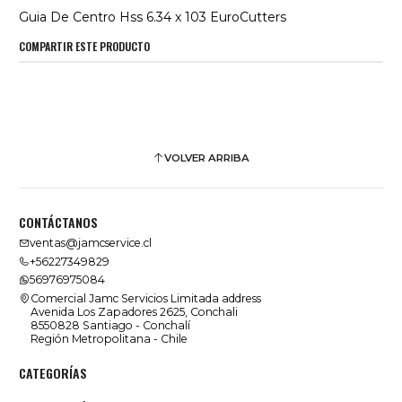
Guia De Centro Hss 6.34 x 103 EuroCutters
COMPARTIR ESTE PRODUCTO
VOLVER ARRIBA
CONTÁCTANOS
ventas@jamcservice.cl
+56227349829
56976975084
Comercial Jamc Servicios Limitada address
Avenida Los Zapadores 2625, Conchali
8550828 Santiago - Conchalí
Región Metropolitana - Chile
CATEGORÍAS