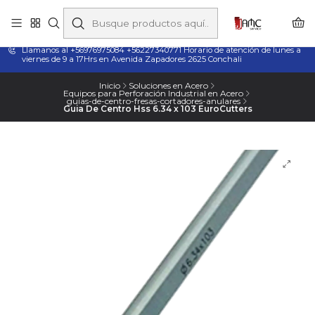
Taladros Magnéticos en Chile | Venta, Arriendo y Servicio
Técnico
Llamanos al +56976975084 +56227340771 Horario de atención de lunes a
viernes de 9 a 17Hrs en Avenida Zapadores 2625 Conchali
Inicio
Soluciones en Acero
Equipos para Perforación Industrial en Acero
guias-de-centro-fresas-cortadores-anulares
Guia De Centro Hss 6.34 x 103 EuroCutters