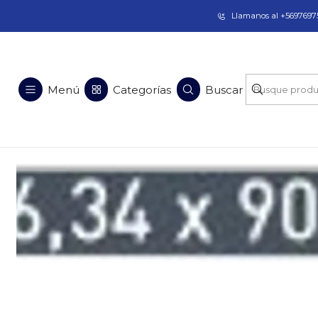
Taladros Magnéticos en Chile | Venta, Arrien
Llamanos al +56976975
Inicio
Soluciones en Acero
Equipos para Perfor
Menú
Categorías
Buscar