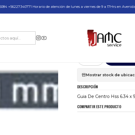
do y Servicio Técnico
084 +56227340771 Horario de atención de lunes a viernes de 9 a 17Hrs en Avenid
ación Industrial en Acero
guias-de-centro-fresas-cortadores-anulares
Guia 
|
Guia De Centro 
Agr
Cantidad
Mostrar stock de ubica
DESCRIPCIÓN
Guia De Centro Hss 6.34 x
COMPARTIR ESTE PRODUCTO