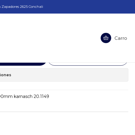
a Zapadores 2625 Conchali
De Centro Hss 6.34 x 90mm karnasch 20.1149
Carro
Hss 6.34 x 90mm karnasch 20.1149
egar al Carro
Comprar ahora
ciones
 90mm karnasch 20.1149