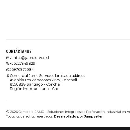
CONTÁCTANOS
ventas@jamcservice.cl
+56227349829
56976975084
Comercial Jamc Servicios Limitada address
Avenida Los Zapadores 2625, Conchali
8550828 Santiago - Conchalí
Región Metropolitana - Chile
2026 Comercial JAMC – Soluciones Integrales de Perforación Industrial en A
Todos los derechos reservados.
Desarrollado por Jumpseller
.