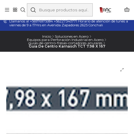
Taladros Magnéticos en Chile | Venta, Arriendo y Servicio
Técnico
Llamanos al +56976975084 +56227340771 Horario de atención de lunes a
viernes de 9 a 17Hrs en Avenida Zapadores 2625 Conchali
Inicio
Soluciones en Acero
Equipos para Perforación Industrial en Acero
guias-de-centro-fresas-cortadores-anulares
Guia De Centro Karnasch TCT 7.98 X 167