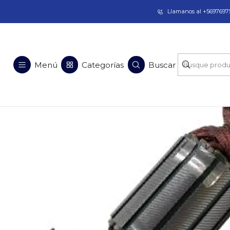
Taladros Magnéticos en Chile | Venta, Arrien
Llamanos al +56976975
Inicio
R
Menú
Categorías
Buscar