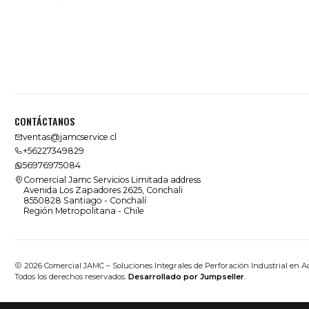
CONTÁCTANOS
ventas@jamcservice.cl
+56227349829
56976975084
Comercial Jamc Servicios Limitada address
Avenida Los Zapadores 2625, Conchali
8550828 Santiago - Conchalí
Región Metropolitana - Chile
2026 Comercial JAMC – Soluciones Integrales de Perforación Industrial en A
Todos los derechos reservados.
Desarrollado por Jumpseller
.