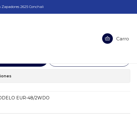
a Zapadores 2625 Conchali
48/2WDO
Carro
TRICO MODELO EUR-48/2WDO
egar al Carro
Comprar ahora
ciones
ODELO EUR-48/2WDO