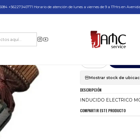
do y Servicio Técnico
084 +56227340771 Horario de atención de lunes a viernes de 9 a 17Hrs en Avenid
epuestos y Accesorios
Inducidos
INDUCIDO ELECTRICO MODELO EUR-
|
INDUCIDO ELEC
Agr
Cantidad
Mostrar stock de ubica
DESCRIPCIÓN
INDUCIDO ELECTRICO M
COMPARTIR ESTE PRODUCTO