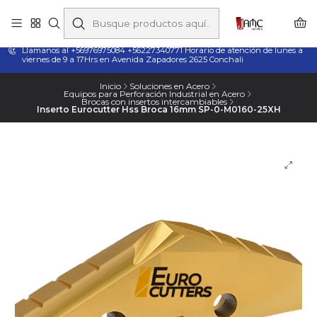
Taladros Magnéticos en Chile | Venta, Arriendo y Servicio
Técnico
Llamanos al +56976975084 +56227340771 Horario de atención de lunes a
viernes de 9 a 17Hrs en Avenida Zapadores 2625 Conchali
Inicio
Soluciones en Acero
Equipos para Perforación Industrial en Acero
Brocas con insertos intercambiables
Inserto Eurocutter Hss Broca 16mm SP-0-M0160-25XH