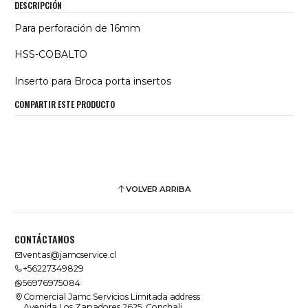
DESCRIPCIÓN
Para perforación de 16mm
HSS-COBALTO
Inserto para Broca porta insertos
COMPARTIR ESTE PRODUCTO
VOLVER ARRIBA
CONTÁCTANOS
ventas@jamcservice.cl
+56227349829
56976975084
Comercial Jamc Servicios Limitada address
Avenida Los Zapadores 2625, Conchali