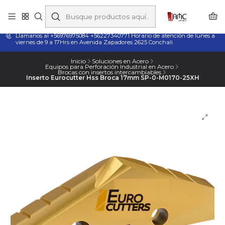
Taladros Magnéticos en Chile | Venta, Arriendo y Servicio
Técnico
Llamanos al +56976975084 +56227340771 Horario de atención de lunes a
viernes de 9 a 17Hrs en Avenida Zapadores 2625 Conchali
Inicio
Soluciones en Acero
Equipos para Perforación Industrial en Acero
Brocas con insertos intercambiables
Inserto Eurocutter Hss Broca 17mm SP-0-M0170-25XH