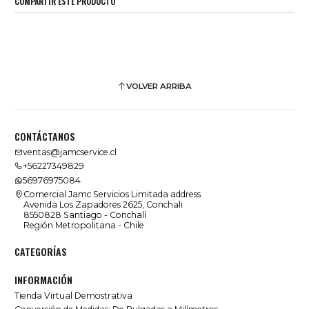
COMPARTIR ESTE PRODUCTO
VOLVER ARRIBA
CONTÁCTANOS
ventas@jamcservice.cl
+56227349829
56976975084
Comercial Jamc Servicios Limitada address
Avenida Los Zapadores 2625, Conchali
8550828 Santiago - Conchalí
Región Metropolitana - Chile
CATEGORÍAS
INFORMACIÓN
Tienda Virtual Demostrativa