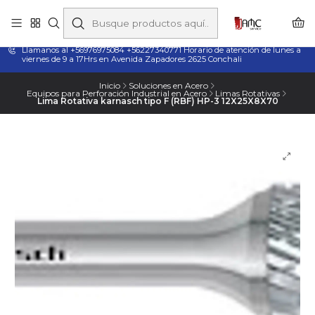
Taladros Magnéticos en Chile | Venta, Arriendo y Servicio
Técnico
Llamanos al +56976975084 +56227340771 Horario de atención de lunes a
viernes de 9 a 17Hrs en Avenida Zapadores 2625 Conchali
Inicio
Soluciones en Acero
Equipos para Perforación Industrial en Acero
Limas Rotativas
Lima Rotativa karnasch tipo F (RBF) HP-3 12X25X8X70