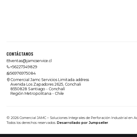
CONTÁCTANOS
ventas@jamcservice.cl
+56227349829
56976975084
Comercial Jamc Servicios Limitada address
Avenida Los Zapadores 2625, Conchali
8550828 Santiago - Conchalí
Región Metropolitana - Chile
2026 Comercial JAMC – Soluciones Integrales de Perforación Industrial en A
Todos los derechos reservados.
Desarrollado por Jumpseller
.