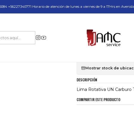
do y Servicio Técnico
084 +56227340771 Horario de atención de lunes a viernes de 9 a 17Hrs en Avenid
ara Perforación Industrial en Acero
Limas Rotativas
Lima Rotativa UN Ca
|
Lima Rotativa U
A1006
Mostrar stock de ubica
DESCRIPCIÓN
Lima Rotativa UN Carburo
COMPARTIR ESTE PRODUCTO