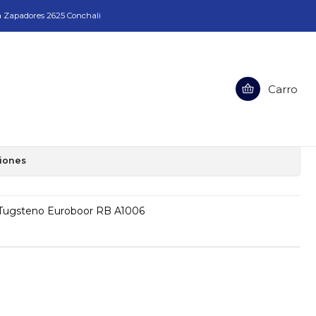
a Zapadores 2625 Conchali
rburo Tugsteno Euroboor RB A1006
Carro
N Carburo Tugsteno Euroboor RB
ciones
 Tugsteno Euroboor RB A1006