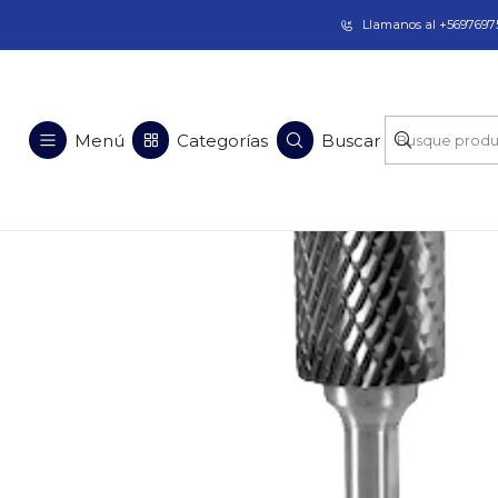
Taladros Magnéticos en Chile | Venta, Arrien
Llamanos al +56976975
Inicio
Soluciones en Acero
Equipos p
Menú
Categorías
Buscar