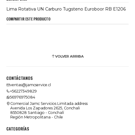
Lima Rotativa UN Carburo Tugsteno Euroboor RB E1206
COMPARTIR ESTE PRODUCTO
VOLVER ARRIBA
CONTÁCTANOS
ventas@jamcservice.cl
+56227349829
56976975084
Comercial Jamc Servicios Limitada address
Avenida Los Zapadores 2625, Conchali
8550828 Santiago - Conchalí
Región Metropolitana - Chile
CATEGORÍAS