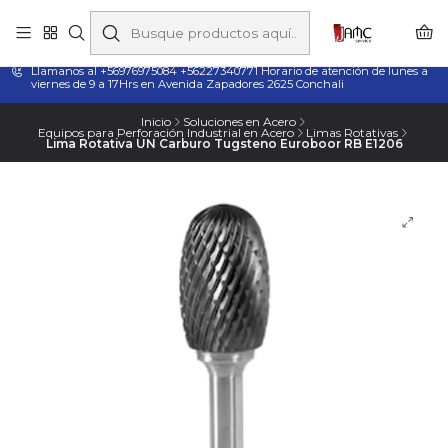
Taladros Magnéticos en Chile | Venta, Arriendo y Servicio
Técnico
Llamanos al +56976975084 +56227340771 Horario de atención de lunes a
viernes de 9 a 17Hrs en Avenida Zapadores 2625 Conchali
Inicio
Soluciones en Acero
Equipos para Perforación Industrial en Acero
Limas Rotativas
Lima Rotativa UN Carburo Tugsteno Euroboor RB E1206