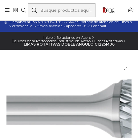
Taladros Magnéticos en Chile | Venta, Arriendo y Servicio
Técnico
Llamanos al +56976975084 +56227340771 Horario de atención de lunes a
viernes de 9 a 17Hrs en Avenida Zapadores 2625 Conchali
Inicio
Soluciones en Acero
Equipos para Perforación Industrial en Acero
Limas Rotativas
LIMAS ROTATIVAS DOBLE ANGULO C1225M06