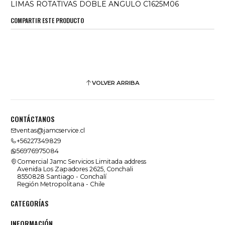
LIMAS ROTATIVAS DOBLE ANGULO C1625M06
COMPARTIR ESTE PRODUCTO
VOLVER ARRIBA
CONTÁCTANOS
ventas@jamcservice.cl
+56227349829
56976975084
Comercial Jamc Servicios Limitada address
Avenida Los Zapadores 2625, Conchali
8550828 Santiago - Conchalí
Región Metropolitana - Chile
CATEGORÍAS
INFORMACIÓN