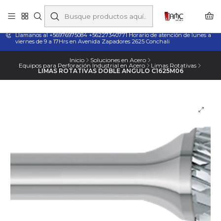
Taladros Magnéticos en Chile | Venta, Arriendo y Servicio
Técnico
Llamanos al +56976975084 +56227340771 Horario de atención de lunes a
viernes de 9 a 17Hrs en Avenida Zapadores 2625 Conchali
Inicio
Soluciones en Acero
Equipos para Perforación Industrial en Acero
Limas Rotativas
LIMAS ROTATIVAS DOBLE ANGULO C1625M06