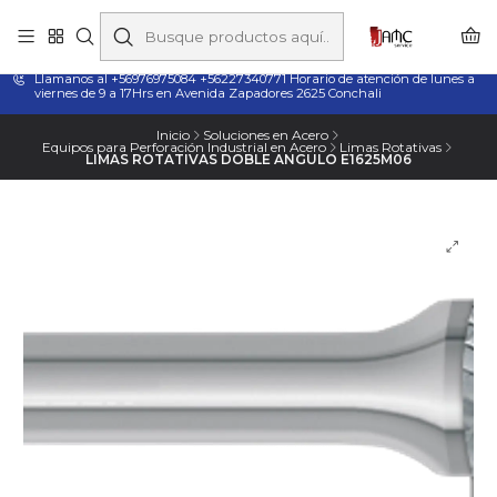
Taladros Magnéticos en Chile | Venta, Arriendo y Servicio
Técnico
Llamanos al +56976975084 +56227340771 Horario de atención de lunes a
viernes de 9 a 17Hrs en Avenida Zapadores 2625 Conchali
Inicio
Soluciones en Acero
Equipos para Perforación Industrial en Acero
Limas Rotativas
LIMAS ROTATIVAS DOBLE ANGULO E1625M06