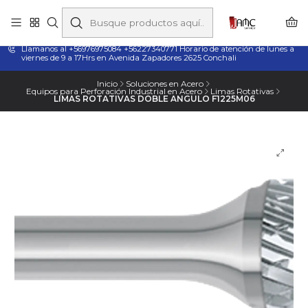
Taladros Magnéticos en Chile | Venta, Arriendo y Servicio
Técnico
Llamanos al +56976975084 +56227340771 Horario de atención de lunes a
viernes de 9 a 17Hrs en Avenida Zapadores 2625 Conchali
Inicio
Soluciones en Acero
Equipos para Perforación Industrial en Acero
Limas Rotativas
LIMAS ROTATIVAS DOBLE ANGULO F1225M06