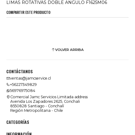
LIMAS ROTATIVAS DOBLE ANGULO F1625M06
COMPARTIR ESTE PRODUCTO
VOLVER ARRIBA
CONTÁCTANOS
ventas@jamcservice.cl
+56227349829
56976975084
Comercial Jamc Servicios Limitada address
Avenida Los Zapadores 2625, Conchali
8550828 Santiago - Conchalí
Región Metropolitana - Chile
CATEGORÍAS
INFORMACIÓN