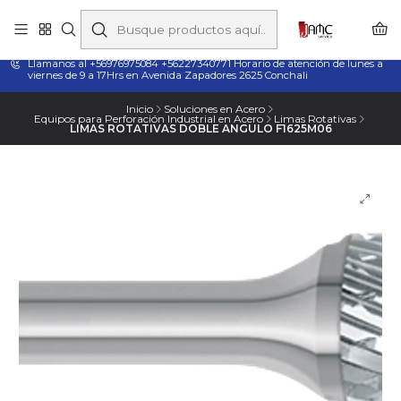
Taladros Magnéticos en Chile | Venta, Arriendo y Servicio
Técnico
Llamanos al +56976975084 +56227340771 Horario de atención de lunes a
viernes de 9 a 17Hrs en Avenida Zapadores 2625 Conchali
Inicio
Soluciones en Acero
Equipos para Perforación Industrial en Acero
Limas Rotativas
LIMAS ROTATIVAS DOBLE ANGULO F1625M06