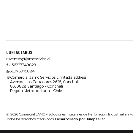
CONTÁCTANOS
ventas@jamcservice.cl
+56227349829
56976975084
Comercial Jamc Servicios Limitada address
Avenida Los Zapadores 2625, Conchali
8550828 Santiago - Conchalí
Región Metropolitana - Chile
2026 Comercial JAMC – Soluciones Integrales de Perforación Industrial en A
Todos los derechos reservados.
Desarrollado por Jumpseller
.