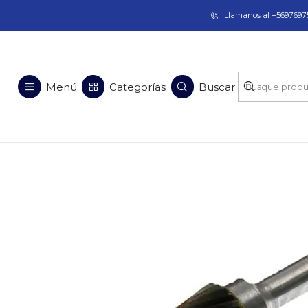
Taladros Magnéticos en Chile | Venta, Arrien
Llamanos al +56976975
Inicio
Soluciones en Acero
Equi
Menú
Categorías
Buscar