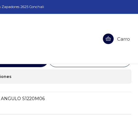
a Zapadores 2625 Conchali
VAS DOBLE ANGULO S1220M06
Carro
S DOBLE ANGULO S1220M06
egar al Carro
Comprar ahora
ciones
 ANGULO S1220M06