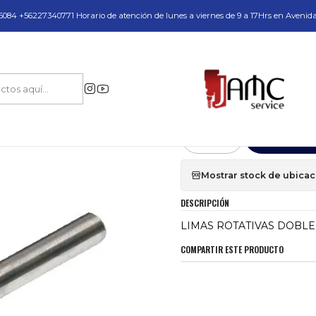
do y Servicio Técnico
084 +56227340771 Horario de atención de lunes a viernes de 9 a 17Hrs en Avenid
pos para Perforación Industrial en Acero
Limas Rotativas
LIMAS ROTATI
|
LIMAS ROTATIVA
Agr
Cantidad
Mostrar stock de ubica
DESCRIPCIÓN
LIMAS ROTATIVAS DOBLE
COMPARTIR ESTE PRODUCTO