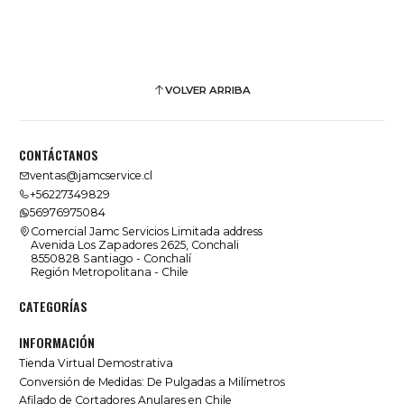
VOLVER ARRIBA
CONTÁCTANOS
ventas@jamcservice.cl
+56227349829
56976975084
Comercial Jamc Servicios Limitada address
Avenida Los Zapadores 2625, Conchali
8550828 Santiago - Conchalí
Región Metropolitana - Chile
CATEGORÍAS
INFORMACIÓN
Tienda Virtual Demostrativa
Conversión de Medidas: De Pulgadas a Milímetros
Afilado de Cortadores Anulares en Chile