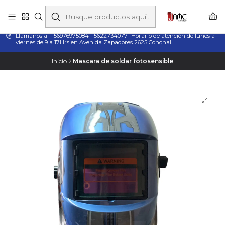
Taladros Magnéticos en Chile | Venta, Arriendo y Servicio
Técnico
Llamanos al +56976975084 +56227340771 Horario de atención de lunes a
viernes de 9 a 17Hrs en Avenida Zapadores 2625 Conchali
Inicio
Mascara de soldar fotosensible