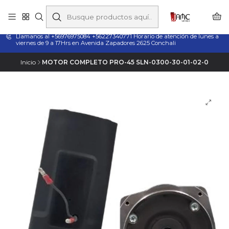
Taladros Magnéticos en Chile | Venta, Arriendo y Servicio
Técnico
Llamanos al +56976975084 +56227340771 Horario de atención de lunes a
viernes de 9 a 17Hrs en Avenida Zapadores 2625 Conchali
Inicio
MOTOR COMPLETO PRO-45 SLN-0300-30-01-02-0