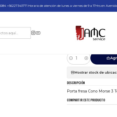
do y Servicio Técnico
084 +56227340771 Horario de atención de lunes a viernes de 9 a 17Hrs en Avenid
Porta Fresas Weldon
Porta fresa Cono Morse 3 Toma Normal 32mm Con
|
Porta fresa Con
Refrigeracion Eu
Agr
Cantidad
Mostrar stock de ubica
DESCRIPCIÓN
Porta fresa Cono Morse 3 
COMPARTIR ESTE PRODUCTO