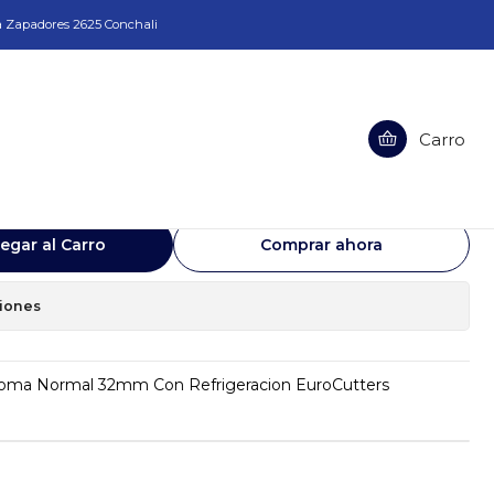
a Zapadores 2625 Conchali
 Refrigeracion EuroCutters
Carro
o Morse 3 Toma Normal 32mm Con
roCutters
egar al Carro
Comprar ahora
ciones
Toma Normal 32mm Con Refrigeracion EuroCutters