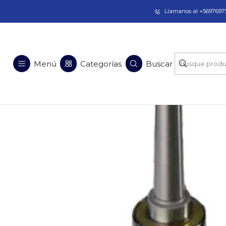
Taladros Magnéticos en Chile | Venta, Arrien
Llamanos al +56976975
Inicio
Repuestos y Accesorios
Menú
Categorías
Buscar