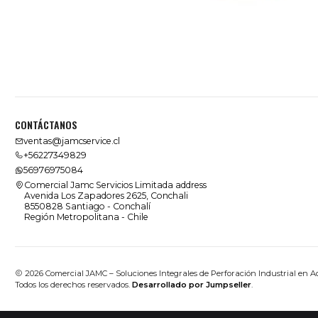
CONTÁCTANOS
ventas@jamcservice.cl
+56227349829
56976975084
Comercial Jamc Servicios Limitada address
Avenida Los Zapadores 2625, Conchali
8550828 Santiago - Conchalí
Región Metropolitana - Chile
2026 Comercial JAMC – Soluciones Integrales de Perforación Industrial en A
Todos los derechos reservados.
Desarrollado por Jumpseller
.