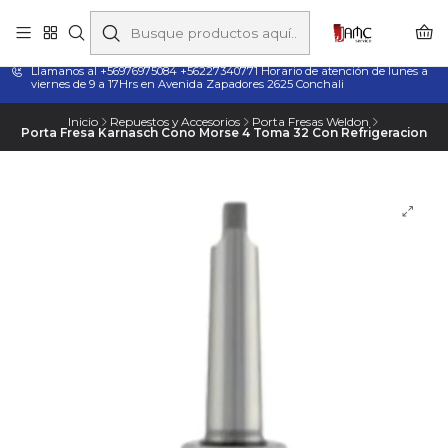
Taladros Magnéticos en Chile | Venta, Arriendo y Servicio
Técnico
Llamanos al +56976975084 +56227340771 Horario de atención de lunes a
viernes de 9 a 17Hrs en Avenida Zapadores 2625 Conchali
Inicio
Repuestos y Accesorios
Porta Fresas Weldon
Porta Fresa Karnasch Cono Morse 4 Toma 32 Con Refrigeracion