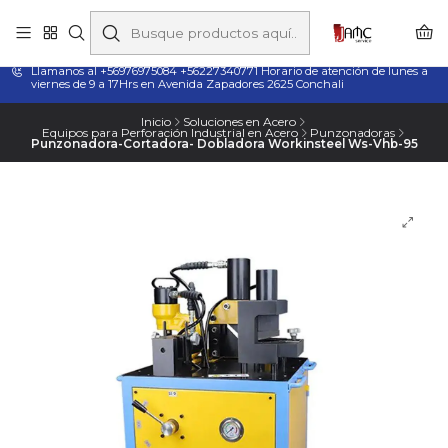
Taladros Magnéticos en Chile | Venta, Arriendo y Servicio
Técnico
Llamanos al +56976975084 +56227340771 Horario de atención de lunes a
viernes de 9 a 17Hrs en Avenida Zapadores 2625 Conchali
Inicio
Soluciones en Acero
Equipos para Perforación Industrial en Acero
Punzonadoras
Punzonadora-Cortadora- Dobladora Workinsteel Ws-Vhb-95