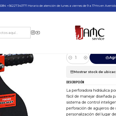
do y Servicio Técnico
084 +56227340771 Horario de atención de lunes a viernes de 9 a 17Hrs en Avenid
rforación Industrial en Acero
Punzonadoras
PUNZONADORA PORTATIL
|
PUNZONADORA P
PRO-110CV
Agr
Cantidad
Mostrar stock de ubica
DESCRIPCIÓN
La perforadora hidráulica p
fácil de manejar diseñada p
sistema de control intelige
perforación de agujeros de 
personalización del lugar de