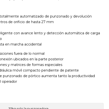
 totalmente automatizado de punzonado y devolución
ros de orificio de hasta 27 mm
eligente con avance lento y detección automática de carga
o
sta en marcha accidental
siciones fuera de lo normal
onexión ubicados en la parte posterior
es y matrices de formas especiales
dráulica móvil compacto pendiente de patente
de punzonado de pórtico aumenta tanto la productividad
l operador
35kg solo la punzonadora