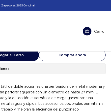
a Zapadores 2625 Conchali
 HIDRAULICA PROMOTECH PRO-110CV
Carro
ORTATIL HIDRAULICA PROMOTECH
egar al Carro
Comprar ahora
ciones
ortátil de doble acción es una perforadora de metal moderna y
ara perforar agujeros con un diámetro de hasta 27 mm. El
nte y la detección automática de carga garantizan una
metal segura y rápida. Los accesorios opcionales permiten la
 trabajo y mejoran la eficiencia del punzonado.