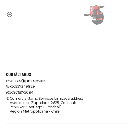
CONTÁCTANOS
ventas@jamcservice.cl
+56227349829
56976975084
Comercial Jamc Servicios Limitada address
Avenida Los Zapadores 2625, Conchali
8550828 Santiago - Conchalí
Región Metropolitana - Chile