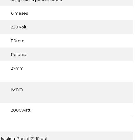
6 meses
220 volt
110mm
Polonia
27mm
16mm
2000watt
ulica-Portatil21.10.pdf