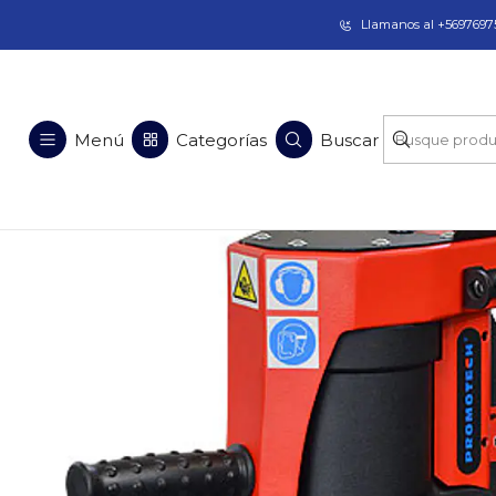
Taladros Magnéticos en Chile | Venta, Arrien
Llamanos al +56976975
Inicio
Soluciones en Acero
Equipos para Pe
Menú
Categorías
Buscar