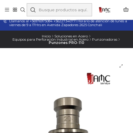
Taladros Magnéticos en Chile | Venta, Arriendo y Servicio
Técnico
Llamanos al +56976975084 +56227340771 Horario de atención de lunes a
viernes de 9 a 17Hrs en Avenida Zapadores 2625 Conchali
Inicio
Soluciones en Acero
Equipos para Perforación Industrial en Acero
Punzonadoras
Punzones PRO-110