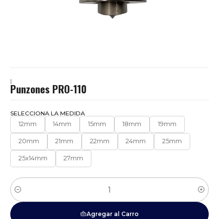
|
Punzones PRO-110
SELECCIONA LA MEDIDA
12mm
14mm
15mm
18mm
19mm
20mm
21mm
22mm
24mm
25mm
25x14mm
27mm
Cantidad
Agregar al Carro