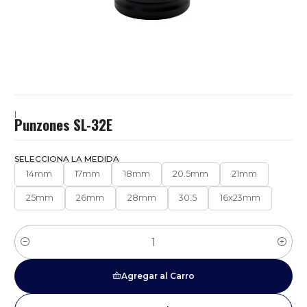
|
Punzones SL-32E
SELECCIONA LA MEDIDA
14mm
17mm
18mm
20.5mm
21mm
25mm
26mm
28mm
30.5
16x23mm
Cantidad
Agregar al Carro