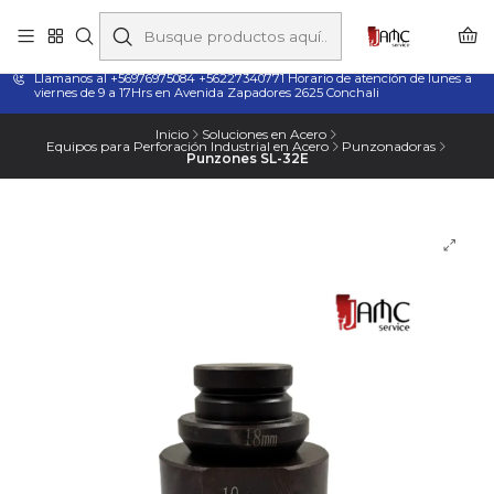
Taladros Magnéticos en Chile | Venta, Arriendo y Servicio
Técnico
Llamanos al +56976975084 +56227340771 Horario de atención de lunes a
viernes de 9 a 17Hrs en Avenida Zapadores 2625 Conchali
Inicio
Soluciones en Acero
Equipos para Perforación Industrial en Acero
Punzonadoras
Punzones SL-32E