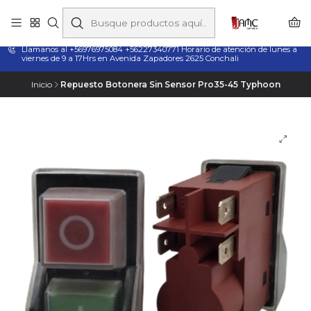
Taladros Magnéticos en Chile | Venta, Arriendo y Servicio
Técnico
Llamanos al +56976975084 +56227340771 Horario de atención de lunes a
viernes de 9 a 17Hrs en Avenida Zapadores 2625 Conchali
Inicio
Repuesto Botonera Sin Sensor Pro35-45 Typhoon