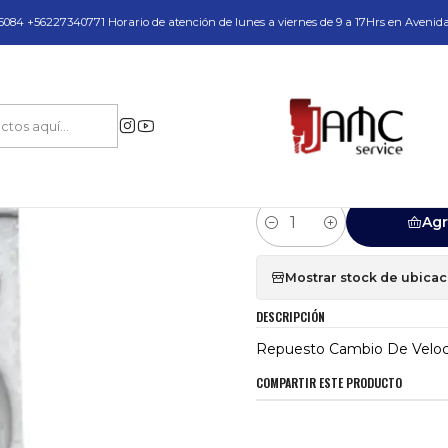
do y Servicio Técnico
084 +56227340771 Horario de atención de lunes a viernes de 9 a 17Hrs en Avenid
Inicio
Repuesto Cambio De Velocidad Taladro Pro75 Steelmax
|
Repuesto Cambio
Steelmax
Agr
Cantidad
Mostrar stock de ubica
DESCRIPCIÓN
Repuesto Cambio De Veloci
COMPARTIR ESTE PRODUCTO