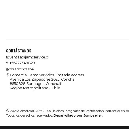
CONTÁCTANOS
ventas@jamcservice.cl
+56227349829
56976975084
Comercial Jamc Servicios Limitada address
Avenida Los Zapadores 2625, Conchali
8550828 Santiago - Conchalí
Región Metropolitana - Chile
2026 Comercial JAMC – Soluciones Integrales de Perforación Industrial en A
Todos los derechos reservados.
Desarrollado por Jumpseller
.