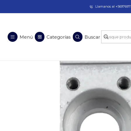
Taladros Magnéticos en Chile | Venta, Arrien
Llamanos al +56976975
Menú
Categorías
Buscar