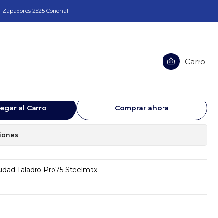
a Zapadores 2625 Conchali
Carro
 De Velocidad Taladro Pro75
egar al Carro
Comprar ahora
ciones
dad Taladro Pro75 Steelmax