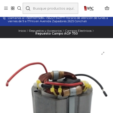
Taladros Magnéticos en Chile | Venta, Arriendo y Servicio
Técnico
Llamanos al +56976975084 +56227340771 Horario de atención de lunes a
viernes de 9 a 17Hrs en Avenida Zapadores 2625 Conchali
Inicio
Repuestos y Accesorios
Campos Electricos
Repuesto Campo AGP 750